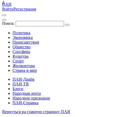
4
ПАИ
Войти
Регистрация
Поиск:
Политика
Экономика
Происшествия
Общество
Соцсфера
Культура
Спорт
Жилконтора
Страна и мир
ПАИ-Драйв
ПАИ-ТВ
Блоги
Народная лента
Народное признание
ПАИ-Справка
Вернуться на главную страницу ПАИ